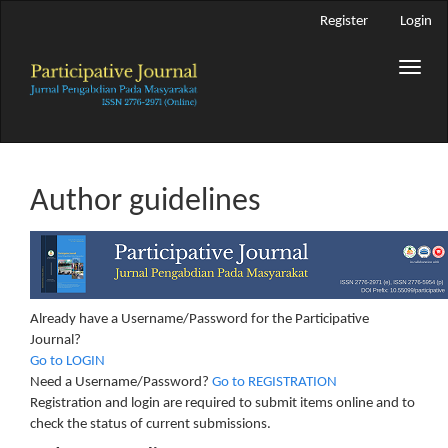
Main
Register
Login
Navigation
Main
Toggle
Content
naviga
Sidebar
Author guidelines
Already have a Username/Password for the Participative
Journal?
Go to LOGIN
Need a Username/Password?
Go to REGISTRATION
Registration and login are required to submit items online and to
check the status of current submissions.