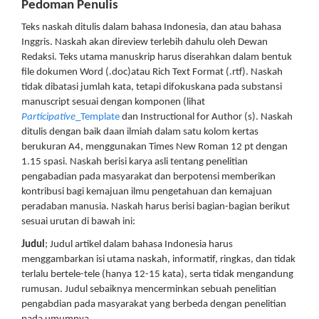
Pedoman Penulis
Teks naskah ditulis dalam bahasa Indonesia, dan atau bahasa
Inggris. Naskah akan direview terlebih dahulu oleh Dewan
Redaksi. Teks utama manuskrip harus diserahkan dalam bentuk
file dokumen Word (.doc)atau Rich Text Format (.rtf). Naskah
tidak dibatasi jumlah kata, tetapi difokuskana pada substansi
manuscript sesuai dengan komponen (lihat
Participative
_Template
dan Instructional for Author (s). Naskah
ditulis dengan baik daan ilmiah dalam satu kolom kertas
berukuran A4, menggunakan Times New Roman 12 pt dengan
1.15 spasi. Naskah berisi karya asli tentang penelitian
pengabadian pada masyarakat dan berpotensi memberikan
kontribusi bagi kemajuan ilmu pengetahuan dan kemajuan
peradaban manusia. Naskah harus berisi bagian-bagian berikut
sesuai urutan di bawah ini:
Judul
; Judul artikel dalam bahasa Indonesia harus
menggambarkan isi utama naskah, informatif, ringkas, dan tidak
terlalu bertele-tele (hanya 12-15 kata), serta tidak mengandung
rumusan. Judul sebaiknya mencerminkan sebuah penelitian
pengabdian pada masyarakat yang berbeda dengan penelitian