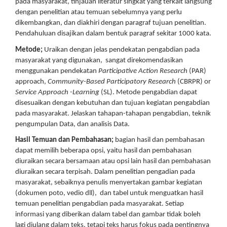
pada masyarakat, tinjauan literatur singkat yang terkait langsung
dengan penelitian atau temuan sebelumnya yang perlu
dikembangkan, dan diakhiri dengan paragraf tujuan penelitian.
Pendahuluan disajikan dalam bentuk paragraf sekitar 1000 kata.
Metode;
Uraikan dengan jelas pendekatan pengabdian pada
masyarakat yang digunakan, sangat direkomendasikan
menggunakan pendekatan
Participative Action Research
(PAR)
approach,
Community-Based Participatory Research
(CBRPR) or
Service Approach -Learning
(SL). Metode pengabdian dapat
disesuaikan dengan kebutuhan dan tujuan kegiatan pengabdian
pada masyarakat. Jelaskan tahapan-tahapan pengabdian, teknik
pengumpulan Data, dan analisis Data.
Hasil Temuan dan Pembahasan;
bagian hasil dan pembahasan
dapat memilih beberapa opsi, yaitu hasil dan pembahasan
diuraikan secara bersamaan atau opsi lain hasil dan pembahasan
diuraikan secara terpisah. Dalam penelitian pengadian pada
masyarakat, sebaiknya penulis menyertakan gambar kegiatan
(dokumen poto, vedio dll), dan tabel untuk menguatkan hasil
temuan penelitian pengabdian pada masyarakat. Setiap
informasi yang diberikan dalam tabel dan gambar tidak boleh
lagi diulang dalam teks, tetapi teks harus fokus pada pentingnya