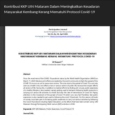
Return
Kontribusi KKP UIN Mataram Dalam Meningkatkan Kesadaran
to
Masyarakat Kembang Kerang Mematuhi Protocol Covid-19
Article
Details
Do
Do
PD