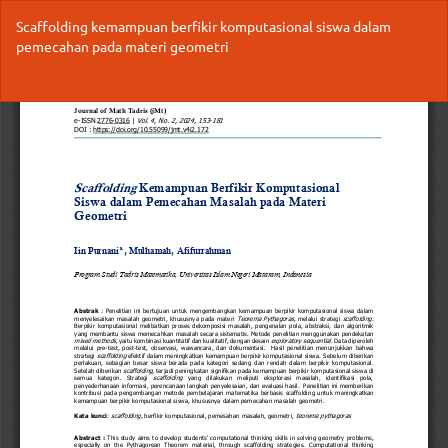
Return
Scaffolding kemampuan berfikir komputasional siswa dalam
to
pemecahan pada materi geometri
Article
Details
Do
Do
P